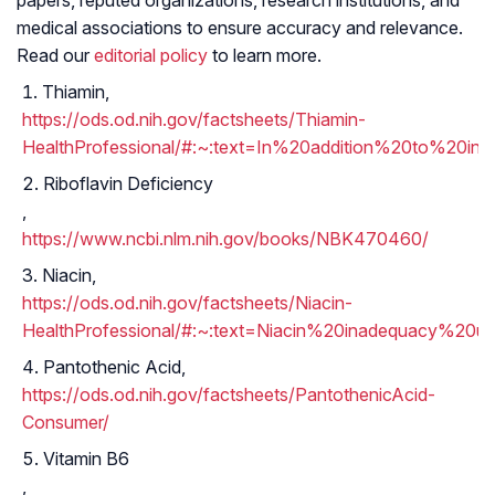
papers, reputed organizations, research institutions, and
medical associations to ensure accuracy and relevance.
Read our
editorial policy
to learn more.
Thiamin,
https://ods.od.nih.gov/factsheets/Thiamin-
HealthProfessional/#:~:text=In%20addition%20to%20i
Riboflavin Deficiency
,
https://www.ncbi.nlm.nih.gov/books/NBK470460/
Niacin,
https://ods.od.nih.gov/factsheets/Niacin-
HealthProfessional/#:~:text=Niacin%20inadequacy%20
Pantothenic Acid,
https://ods.od.nih.gov/factsheets/PantothenicAcid-
Consumer/
Vitamin B6
,