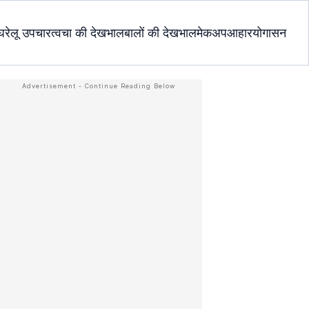
घरेलू उपचार
त्वचा की देखभाल
बालों की देखभाल
मेकअप
आहार
योगासन