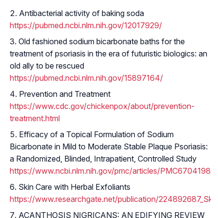
Antibacterial activity of baking soda
https://pubmed.ncbi.nlm.nih.gov/12017929/
Old fashioned sodium bicarbonate baths for the
treatment of psoriasis in the era of futuristic biologics: an
old ally to be rescued
https://pubmed.ncbi.nlm.nih.gov/15897164/
Prevention and Treatment
https://www.cdc.gov/chickenpox/about/prevention-
treatment.html
Efficacy of a Topical Formulation of Sodium
Bicarbonate in Mild to Moderate Stable Plaque Psoriasis:
a Randomized, Blinded, Intrapatient, Controlled Study
https://www.ncbi.nlm.nih.gov/pmc/articles/PMC6704198/#A
Skin Care with Herbal Exfoliants
https://www.researchgate.net/publication/224892687_Skin
ACANTHOSIS NIGRICANS: AN EDIFYING REVIEW