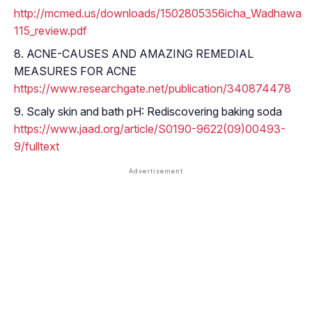
http://mcmed.us/downloads/1502805356icha_Wadhawan_
115_review.pdf
ACNE-CAUSES AND AMAZING REMEDIAL
MEASURES FOR ACNE
https://www.researchgate.net/publication/340874478
Scaly skin and bath pH: Rediscovering baking soda
https://www.jaad.org/article/S0190-9622(09)00493-
9/fulltext