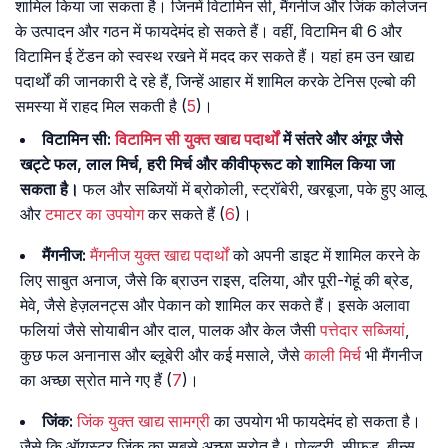
शामिल किया जा सकता है। जिनमें विटामिन सी, मैंगनीज और जिंक कोलेजन
के उत्पादन और गठन में फायदेमंद हाे सकते हैं। वहीं, विटामिन बी 6 और
विटामिन ई टेंडन को स्वस्थ रखने में मदद कर सकते हैं। यहां हम उन खाद्य
पदार्थों की जानकारी दे रहे हैं, जिन्हें आहार में शामिल करके टेनिस एल्बो की
समस्या में राहद मिल सकती है (
5
)।
विटामिन सी:
विटामिन सी युक्त खाद्य पदार्थों
में संतरे और अंगूर जैसे
खट्टे फल, लाल मिर्च, हरी मिर्च और कीवीफ्रूट को शामिल किया जा
सकता है।
फल और सब्जियाें में ब्रोकोली, स्ट्रॉबेरी, खरबूजा, पके हुए आलू
और
टमाटर का उपयोग
कर सकते हैं (
6
)।
मैंगनीज:
मैंगनीज युक्त खाद्य पदार्थों
को अपनी डाइट में शामिल करने के
लिए साबुत अनाज, जैसे कि ब्राउन राइस, दलिया, और पूरी-गेहूं की ब्रेड,
मेवे, जैसे हेज़लनट्स और पेकान को शामिल कर सकते हैं। इसके अलावा
फलियां जैसे सोयाबीन और दाल, पालक और केल जैसी
पत्तेदार सब्जियां
,
कुछ फल अनानास और ब्लूबेरी और कई मसाले, जैसे
काली मिर्च
भी मैंगनीज
का अच्छा स्रोत माने गए हैं (
7
)।
जिंक:
जिंक युक्त खाद्य सामग्री
का उपयोग भी फायदेमंद हो सकता है।
जैसे कि ऑयस्टर जिंक का सबसे अच्छा स्रोत है। पोल्ट्री, सीफूड, बीन्स,