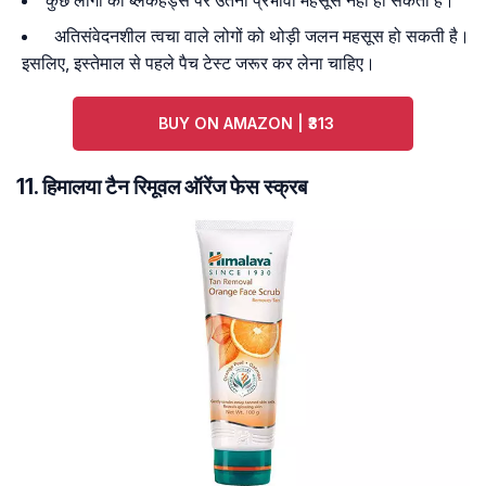
कुछ लोगों को ब्लैकहेड्स पर उतना प्रभावी महसूस नहीं हो सकता है।
अतिसंवेदनशील त्वचा वाले लोगों को थोड़ी जलन महसूस हो सकती है।
इसलिए, इस्तेमाल से पहले पैच टेस्ट जरूर कर लेना चाहिए।
BUY ON AMAZON | ₹313
11. हिमालया टैन रिमूवल ऑरेंज फेस स्क्रब