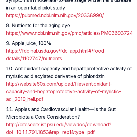
symptoms in moderate-to-late stage Alzheimer’s disease
in an open-label pilot study
https://pubmed.ncbi.nlm.nih.gov/20338990/
Nutrients for the aging eye
https://www.ncbi.nlm.nih.gov/pmc/articles/PMC3693724/
Apple juice, 100%
https://fdc.nal.usda.gov/fdc-app.html#/food-
details/1102747/nutrients
Antioxidant capacity and hepatoprotective activity of
myristic acid acylated derivative of phloridzin
http://website60s.com/upload/files/antioxidant-
capacity-and-hepatoprotective-activity-of-myristic-
aci_2019_heli.pdf
Apples and Cardiovascular Health—Is the Gut
Microbiota a Core Consideration?
http://citeseerx.ist.psu.edu/viewdoc/download?
doi=10.1.1.791.1853&rep=rep1&type=pdf