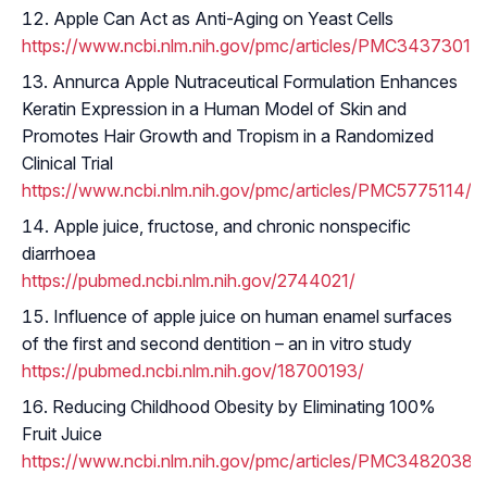
Apple Can Act as Anti-Aging on Yeast Cells
https://www.ncbi.nlm.nih.gov/pmc/articles/PMC3437301/
Annurca Apple Nutraceutical Formulation Enhances
Keratin Expression in a Human Model of Skin and
Promotes Hair Growth and Tropism in a Randomized
Clinical Trial
https://www.ncbi.nlm.nih.gov/pmc/articles/PMC5775114/
Apple juice, fructose, and chronic nonspecific
diarrhoea
https://pubmed.ncbi.nlm.nih.gov/2744021/
Influence of apple juice on human enamel surfaces
of the first and second dentition – an in vitro study
https://pubmed.ncbi.nlm.nih.gov/18700193/
Reducing Childhood Obesity by Eliminating 100%
Fruit Juice
https://www.ncbi.nlm.nih.gov/pmc/articles/PMC3482038/