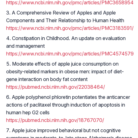
https://www.ncbi.nlm.nih.gov/pmc/articles/PMC365895
A Comprehensive Review of Apples and Apple
Components and Their Relationship to Human Health
https://www.ncbi.nlm.nih.gov/pmc/articles/PMC3183591/
Constipation in Childhood. An update on evaluation
and management
https://www.ncbi.nlm.nih.gov/pmc/articles/PMC4574579/
Moderate effects of apple juice consumption on
obesity-related markers in obese men: impact of diet-
gene interaction on body fat content
https://pubmed.ncbi.nlm.nih.gov/22038464/
Apple polyphenol phloretin potentiates the anticancer
actions of paclitaxel through induction of apoptosis in
human hep G2 cells
https://pubmed.ncbi.nlm.nih.gov/18767070/
Apple juice improved behavioral but not cognitive