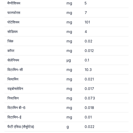
मैग्नीशियम
mg
5
फास्फोरस
mg
7
पोटेशियम
mg
101
सोडियम
mg
4
जिंक
mg
0.02
कॉपर
mg
0.012
सेलेनियम
µg
0.1
विटामिन-सी
mg
10.3
थियामिन
mg
0.021
राइबोफ्लेविन
mg
0.017
नियासिन
mg
0.073
विटामिन बी-6
mg
0.018
विटामिन-ई
mg
0.01
फैटी एसिड (सैचुरेटेड)
g
0.022