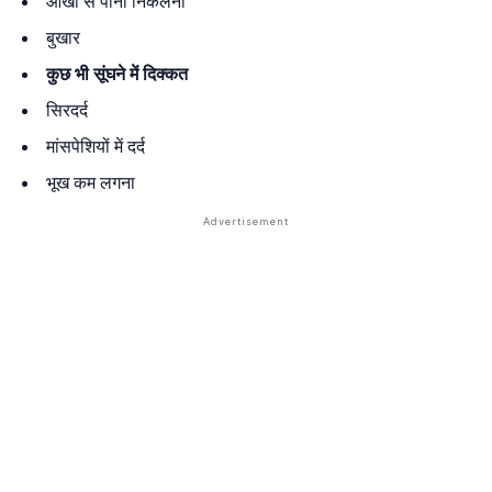
आंखों से पानी निकलना
बुखार
कुछ भी सूंघने में दिक्कत
सिरदर्द
मांसपेशियों में दर्द
भूख कम लगना