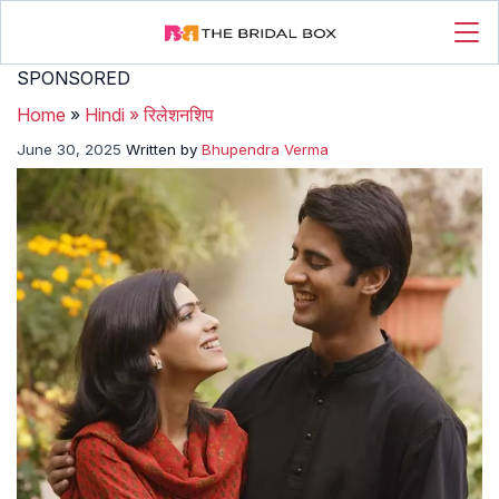
SPONSORED
Home
»
Hindi
»
रिलेशनशिप
June 30, 2025
Written by
Bhupendra Verma