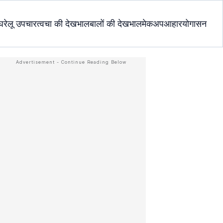
घरेलू उपचार
त्वचा की देखभाल
बालों की देखभाल
मेकअप
आहार
योगासन