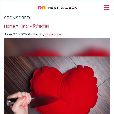
SPONSORED
Home
»
Hindi
»
रिलेशनशिप
June 27, 2025
Written by
nripendra