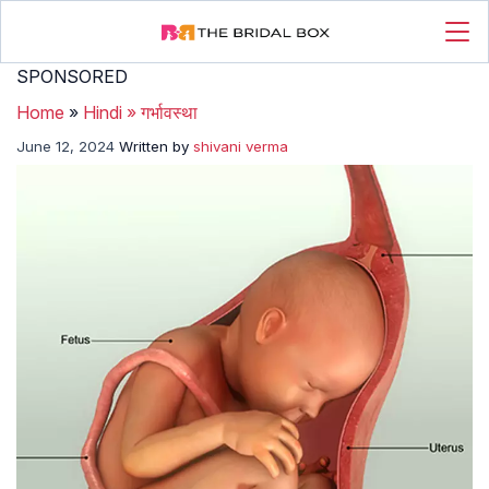
SPONSORED
Home
»
Hindi
»
गर्भावस्था
June 12, 2024
Written by
shivani verma