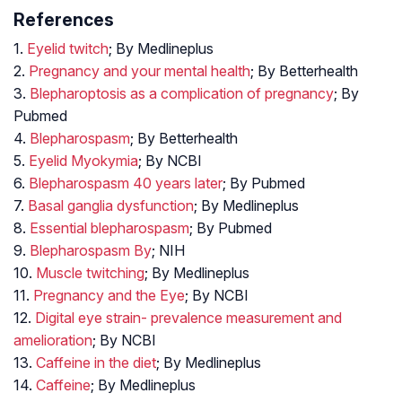
References
1.
Eyelid twitch
; By Medlineplus
2.
Pregnancy and your mental health
; By Betterhealth
3.
Blepharoptosis as a complication of pregnancy
; By
Pubmed
4.
Blepharospasm
; By Betterhealth
5.
Eyelid Myokymia
; By NCBI
6.
Blepharospasm 40 years later
; By Pubmed
7.
Basal ganglia dysfunction
; By Medlineplus
8.
Essential blepharospasm
; By Pubmed
9.
Blepharospasm By
; NIH
10.
Muscle twitching
; By Medlineplus
11.
Pregnancy and the Eye
; By NCBI
12.
Digital eye strain- prevalence measurement and
amelioration
; By NCBI
13.
Caffeine in the diet
; By Medlineplus
14.
Caffeine
; By Medlineplus