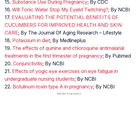
15.
Substance Use During Pregnancy
; By CDC
16.
Will Tonic Water Stop My Eyelid Twitching?
; By NCBI
17.
EVALUATING THE POTENTIAL BENEFITS OF
CUCUMBERS FOR IMPROVED HEALTH AND SKIN
CARE
; By The Journal Of Aging Research – Lifestyle
18.
Potassium in diet
; By Medlineplus
19.
The effects of quinine and chloroquine antimalarial
treatments in the first trimester of pregnancy
; By Pubmed
20.
Conjunctivitis
; By NCBI
21.
Effects of yogic eye exercises on eye fatigue in
undergraduate nursing students
; By NCBI
22.
Botulinum toxin type A in pregnancy
; By NCBI