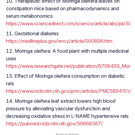
Therapeutic effect of Moringa oleifera leaves on
constipation mice based on pharmacodynamics and
serum metabonomics
https://www.sciencedirect.com/science/article/abs/pii/
Gestational diabetes
https://medlineplus.gov/ency/article/000896.htm
Moringa oleifera: A food plant with multiple medicinal
uses
https://www.researchgate.net/publication/6708493_Moring
Effect of Moringa oleifera consumption on diabetic
rats
https://www.ncbi.nlm.nih.gov/pmc/articles/PMC5894151/
Moringa oleifera leaf extract lowers high blood
pressure by alleviating vascular dysfunction and
decreasing oxidative stress in L-NAME hypertensive rats
https://pubmed.ncbi.nlm.nih.gov/30668387/