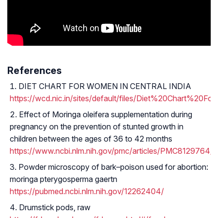
References
DIET CHART FOR WOMEN IN CENTRAL INDIA
https://wcd.nic.in/sites/default/files/Diet%20Chart%20F
Effect of Moringa oleifera supplementation during
pregnancy on the prevention of stunted growth in
children between the ages of 36 to 42 months
https://www.ncbi.nlm.nih.gov/pmc/articles/PMC8129764/
Powder microscopy of bark–poison used for abortion:
moringa pterygosperma gaertn
https://pubmed.ncbi.nlm.nih.gov/12262404/
Drumstick pods, raw