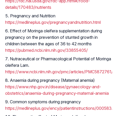
https://fdc.nal.usda.gov/fdc-app.html#/food-
details/170483/nutrients
Pregnancy and Nutrition
https://medlineplus.gov/pregnancyandnutrition.html
Effect of Moringa oleifera supplementation during
pregnancy on the prevention of stunted growth in
children between the ages of 36 to 42 months
https://pubmed.ncbi.nlm.nih.gov/33855405/
Nutraceutical or Pharmacological Potential of Moringa
oleifera Lam.
https://www.ncbi.nlm.nih.gov/pmc/articles/PMC5872761/
Anaemia during pregnancy (Maternal anemia)
https://www.nhp.gov.in/disease/gynaecology-and-
obstetrics/anaemia-during-pregnancy-maternal-anemia
Common symptoms during pregnancy
https://medlineplus.gov/ency/patientinstructions/000583.h