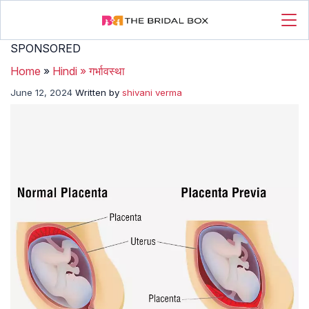
SPONSORED
Home
»
Hindi
»
गर्भावस्था
June 12, 2024
Written by
shivani verma