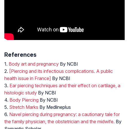
References
1.
Body art and pregnancy
By NCBI
2.
[Piercing and its infectious complications. A public
health issue in France]
By NCBI
3.
Ear piercing techniques and their effect on cartilage, a
histologic study
By NCBI
4.
Body Piercing
By NCBI
5.
Stretch Marks
By Medlineplus
6.
Navel piercing during pregnancy: a cautionary tale for
the family physician, the obstetrician and the midwife.
By
Semantic Scholar