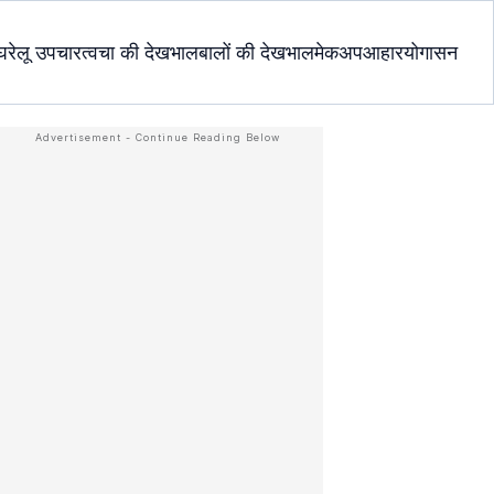
घरेलू उपचार
त्वचा की देखभाल
बालों की देखभाल
मेकअप
आहार
योगासन