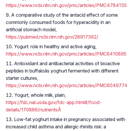
https://www.ncbi.nlm.nih.gov/pmc/articles/PMC4784135/
A comparative study of the antacid effect of some
commonly consumed foods for hyperacidity in an
artificial stomach model,
https://pubmed.ncbi.nlm.nih.gov/28917362/
Yogurt: role in healthy and active aging,
https://www.ncbi.nlm.nih.gov/pmc/articles/PMC6410895/
Antioxidant and antibacterial activities of bioactive
peptides in buffaloâs yoghurt fermented with different
starter cultures,
https://www.ncbi.nlm.nih.gov/pmc/articles/PMC6049774/
Yogurt, whole milk, plain,
https://fdc.nal.usda.gov/fdc-app.html#/food-
details/170886/nutrientsÂ
Low-fat yoghurt intake in pregnancy associated with
increased child asthma and allergic rhinitis risk: a