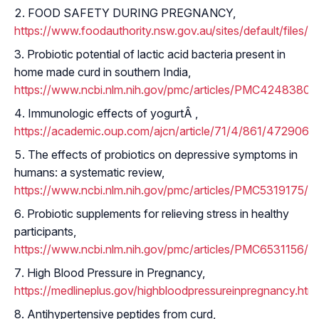
FOOD SAFETY DURING PREGNANCY,
https://www.foodauthority.nsw.gov.au/sites/default/file
Probiotic potential of lactic acid bacteria present in
home made curd in southern India,
https://www.ncbi.nlm.nih.gov/pmc/articles/PMC4248380/
Immunologic effects of yogurtÂ ,
https://academic.oup.com/ajcn/article/71/4/861/4729065
The effects of probiotics on depressive symptoms in
humans: a systematic review,
https://www.ncbi.nlm.nih.gov/pmc/articles/PMC5319175/
Probiotic supplements for relieving stress in healthy
participants,
https://www.ncbi.nlm.nih.gov/pmc/articles/PMC6531156/
High Blood Pressure in Pregnancy,
https://medlineplus.gov/highbloodpressureinpregnancy.html
Antihypertensive peptides from curd,