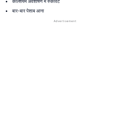
कैल्शियम अवशोषण में रुकावट
बार-बार पेशाब आना