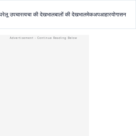
घरेलू उपचार
त्वचा की देखभाल
बालों की देखभाल
मेकअप
आहार
योगासन