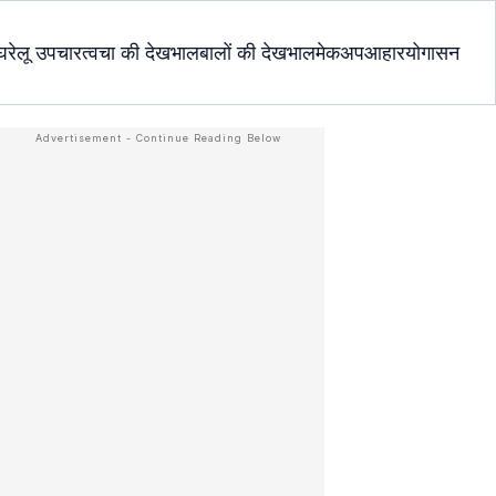
घरेलू उपचार
त्वचा की देखभाल
बालों की देखभाल
मेकअप
आहार
योगासन