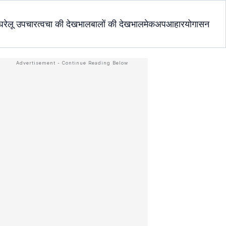
घरेलू उपचार
त्वचा की देखभाल
बालों की देखभाल
मेकअप
आहार
योगासन