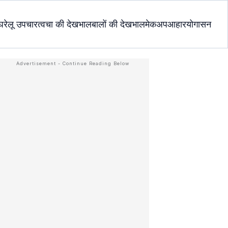
घरेलू उपचार
त्वचा की देखभाल
बालों की देखभाल
मेकअप
आहार
योगासन