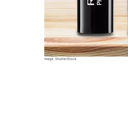
Image: ShutterStock