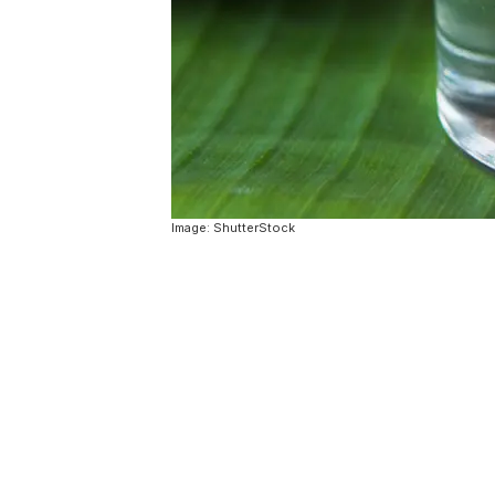
Image: ShutterStock