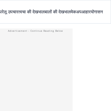
घरेलू उपचार
त्वचा की देखभाल
बालों की देखभाल
मेकअप
आहार
योगासन