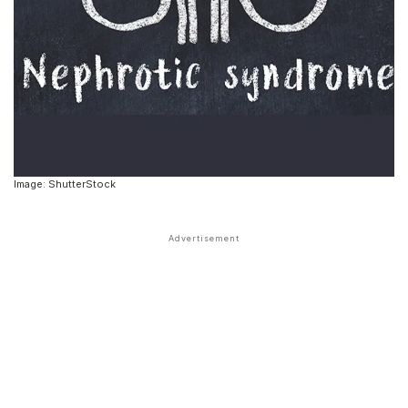
Image: ShutterStock