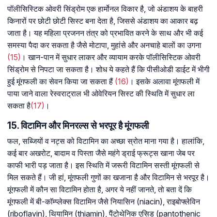
पॉलीसिस्टिक ओवरी सिंड्रोम एक हार्मोनल विकार है, जो अंडाशय के बाहरी
किनारों पर छोटी छोटी सिस्ट बना देता है, जिससे अंडाशय का आकार बढ़
जाता है। यह महिला प्रजनन तंत्र को प्रभावित करने के साथ और भी कई
समस्या पैदा कर सकता है जैसे मोटापा, मुहांसे और अनचाहे बालों का उगना
(15)
। खान-पान में सुधार लाकर और व्यायाम करके पॉलीसिस्टिक ओवरी
सिंड्रोम से निपटा जा सकता है। शोध ये कहते हैं कि पीसीओडी डाईट में भीगी
हुई मूंगफली का सेवन किया जा सकता हैं
(
16)
। इसके अलावा मूंगफली में
पाया जाने वाला रेस्वराट्राल भी ओवेरियन सिस्ट की स्थिति में सुधार ला
सकता है
(17)
।
15. विटामिन और मिनरल्स से भरपूर है मूंगफली
फल, सब्जियों व नट्स को विटामिन का अच्छा स्रोत माना गया है। हालांकि,
कई बार अखरोट, बादाम व पिस्ता जैसे महंगे ड्राई फ्रूट्स खाना जेब पर
काफी भारी पड़ जाता है। इस स्थिति में जरूरी विटामिन सस्ती मूंगफली से
मिल सकते हैं। जी हां, मूंगफली गुणों का खजाना है और विटामिन से भरपूर है।
मूंगफली में कौन सा विटामिन होता है, अगर ये नहीं जानते, तो बता दें कि
मूंगफली में बी-कॉम्प्लेक्स विटामिन जैसे नियासिन (niacin), राइबोफ्लेविन
(riboflavin), थियामिन (thiamin), पैंटोथेनिक एसिड (pantothenic