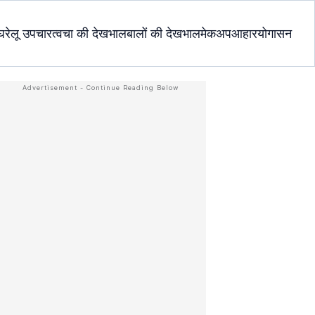
घरेलू उपचार
त्वचा की देखभाल
बालों की देखभाल
मेकअप
आहार
योगासन