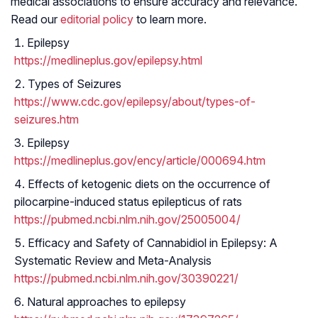
medical associations to ensure accuracy and relevance.
Read our
editorial policy
to learn more.
Epilepsy
https://medlineplus.gov/epilepsy.html
Types of Seizures
https://www.cdc.gov/epilepsy/about/types-of-
seizures.htm
Epilepsy
https://medlineplus.gov/ency/article/000694.htm
Effects of ketogenic diets on the occurrence of
pilocarpine-induced status epilepticus of rats
https://pubmed.ncbi.nlm.nih.gov/25005004/
Efficacy and Safety of Cannabidiol in Epilepsy: A
Systematic Review and Meta-Analysis
https://pubmed.ncbi.nlm.nih.gov/30390221/
Natural approaches to epilepsy