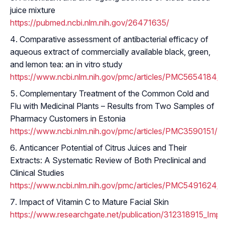
juice mixture
https://pubmed.ncbi.nlm.nih.gov/26471635/
Comparative assessment of antibacterial efficacy of
aqueous extract of commercially available black, green,
and lemon tea: an in vitro study
https://www.ncbi.nlm.nih.gov/pmc/articles/PMC5654184/
Complementary Treatment of the Common Cold and
Flu with Medicinal Plants – Results from Two Samples of
Pharmacy Customers in Estonia
https://www.ncbi.nlm.nih.gov/pmc/articles/PMC3590151/
Anticancer Potential of Citrus Juices and Their
Extracts: A Systematic Review of Both Preclinical and
Clinical Studies
https://www.ncbi.nlm.nih.gov/pmc/articles/PMC5491624/
Impact of Vitamin C to Mature Facial Skin
https://www.researchgate.net/publication/312318915_Impa