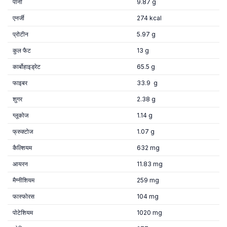
पानी
9.87 g
एनर्जी
274 kcal
प्रोटीन
5.97 g
कुल फैट
13 g
कार्बोहाइड्रेट
65.5 g
फाइबर
33.9 g
शुगर
2.38 g
ग्लूकोज
1.14 g
फ्रुक्टोज
1.07 g
कैल्शियम
632 mg
आयरन
11.83 mg
मैग्नीशियम
259 mg
फास्फोरस
104 mg
पोटेशियम
1020 mg