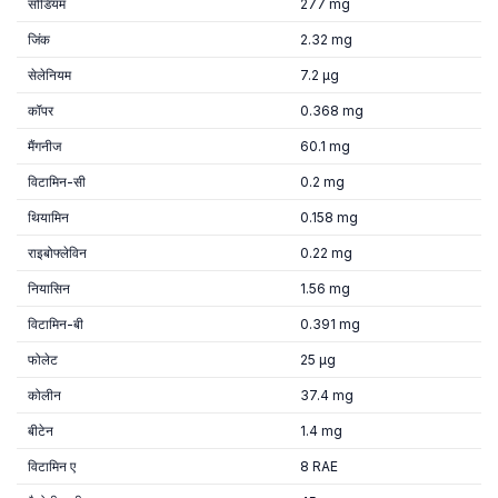
सोडियम
277 mg
जिंक
2.32 mg
सेलेनियम
7.2 µg
कॉपर
0.368 mg
मैंगनीज
60.1 mg
विटामिन-सी
0.2 mg
थियामिन
0.158 mg
राइबोफ्लेविन
0.22 mg
नियासिन
1.56 mg
विटामिन-बी
0.391 mg
फोलेट
25 µg
कोलीन
37.4 mg
बीटेन
1.4 mg
विटामिन ए
8 RAE