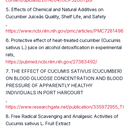
content/uploads/2014/04/IJCPS2001.pdf
Effects of Chemical and Natural Additives on
Cucumber Juiceâs Quality, Shelf Life, and Safety
,
https://www.ncbi.nlm.nih.gov/pmc/articles/PMC7281498/
Protective effect of heat-treated cucumber (Cucumis
sativus L.) juice on alcohol detoxification in experimental
rats,
https://pubmed.ncbi.nlm.nih.gov/27383492/
THE EFFECT OF CUCUMIS SATIVUS (CUCUMBER)
ON BLOOD GLUCOSE CONCENTRATION AND BLOOD
PRESSURE OF APPARENTLY HEALTHY
INDIVIDUALS IN PORT HARCOURT
,
https://www.researchgate.net/publication/335
Free Radical Scavenging and Analgesic Activities of
Cucumis sativus L. Fruit Extract