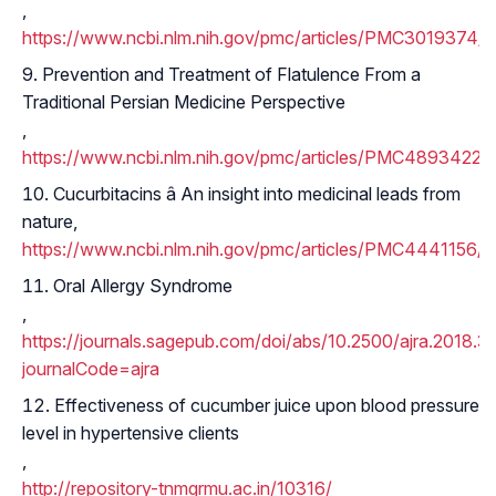
,
https://www.ncbi.nlm.nih.gov/pmc/articles/PMC3019374/
Prevention and Treatment of Flatulence From a
Traditional Persian Medicine Perspective
,
https://www.ncbi.nlm.nih.gov/pmc/articles/PMC4893422/
Cucurbitacins â An insight into medicinal leads from
nature,
https://www.ncbi.nlm.nih.gov/pmc/articles/PMC4441156/
Oral Allergy Syndrome
,
https://journals.sagepub.com/doi/abs/10.2500/ajra.2018.
journalCode=ajra
Effectiveness of cucumber juice upon blood pressure
level in hypertensive clients
,
http://repository-tnmgrmu.ac.in/10316/