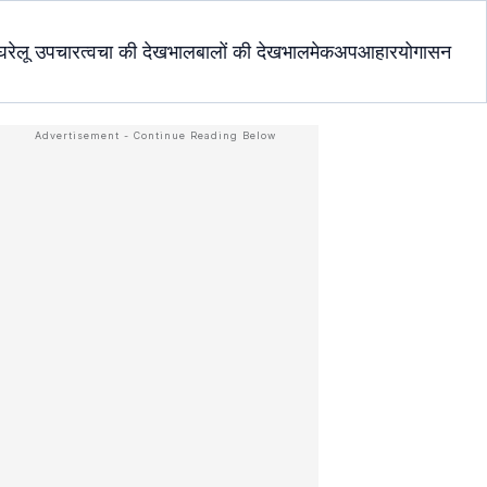
घरेलू उपचार
त्वचा की देखभाल
बालों की देखभाल
मेकअप
आहार
योगासन