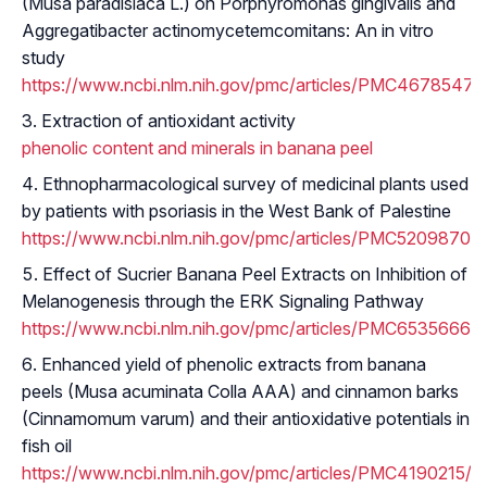
(Musa paradisiaca L.) on Porphyromonas gingivalis and
Aggregatibacter actinomycetemcomitans: An in vitro
study
https://www.ncbi.nlm.nih.gov/pmc/articles/PMC4678547/
Extraction of antioxidant activity
phenolic content and minerals in banana peel
Ethnopharmacological survey of medicinal plants used
by patients with psoriasis in the West Bank of Palestine
https://www.ncbi.nlm.nih.gov/pmc/articles/PMC5209870/
Effect of Sucrier Banana Peel Extracts on Inhibition of
Melanogenesis through the ERK Signaling Pathway
https://www.ncbi.nlm.nih.gov/pmc/articles/PMC6535666/
Enhanced yield of phenolic extracts from banana
peels (Musa acuminata Colla AAA) and cinnamon barks
(Cinnamomum varum) and their antioxidative potentials in
fish oil
https://www.ncbi.nlm.nih.gov/pmc/articles/PMC4190215/