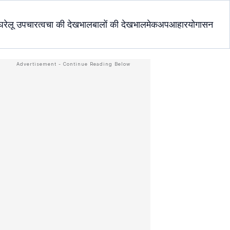
घरेलू उपचार
त्वचा की देखभाल
बालों की देखभाल
मेकअप
आहार
योगासन