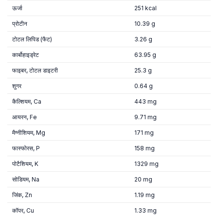
ऊर्जा
251 kcal
प्रोटीन
10.39 g
टोटल लिपिड (फैट)
3.26 g
कार्बोहाइड्रेट
63.95 g
फाइबर, टोटल डाइटरी
25.3 g
शुगर
0.64 g
कैल्शियम, Ca
443 mg
आयरन, Fe
9.71 mg
मैग्नीशियम, Mg
171 mg
फास्फोरस, P
158 mg
पोटैशियम, K
1329 mg
सोडियम, Na
20 mg
जिंक, Zn
1.19 mg
कॉपर, Cu
1.33 mg