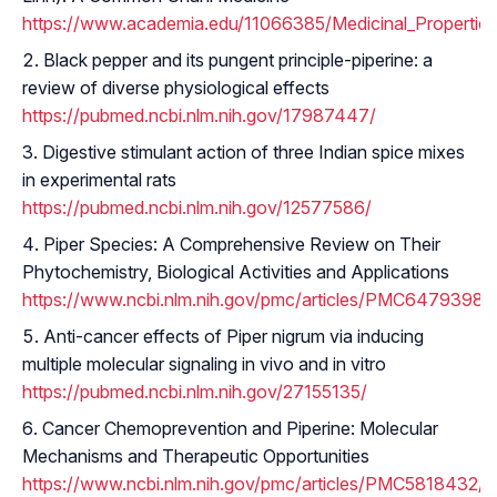
https://www.academia.edu/11066385/Medicinal_Properti
Black pepper and its pungent principle-piperine: a
review of diverse physiological effects
https://pubmed.ncbi.nlm.nih.gov/17987447/
Digestive stimulant action of three Indian spice mixes
in experimental rats
https://pubmed.ncbi.nlm.nih.gov/12577586/
Piper Species: A Comprehensive Review on Their
Phytochemistry, Biological Activities and Applications
https://www.ncbi.nlm.nih.gov/pmc/articles/PMC6479398/
Anti-cancer effects of Piper nigrum via inducing
multiple molecular signaling in vivo and in vitro
https://pubmed.ncbi.nlm.nih.gov/27155135/
Cancer Chemoprevention and Piperine: Molecular
Mechanisms and Therapeutic Opportunities
https://www.ncbi.nlm.nih.gov/pmc/articles/PMC5818432/#s