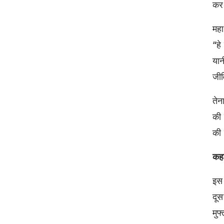
कर
महा
“हे
यान
जी
ते
की 
की
कह
इस 
दूस
मुफ