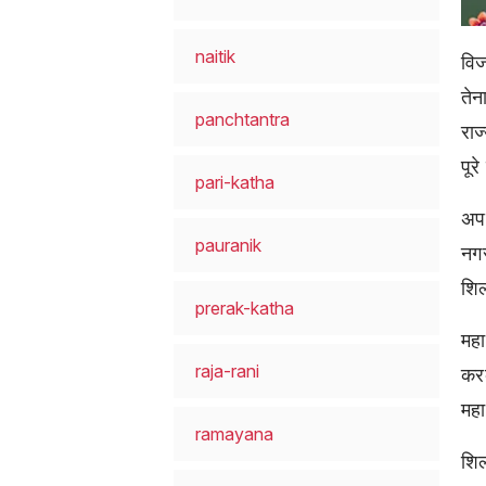
naitik
विज
तेन
panchtantra
राज
पूर
pari-katha
अपन
pauranik
नगर
शिल
prerak-katha
महा
raja-rani
करक
मह
ramayana
शिल