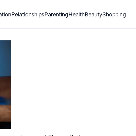
ation
Relationships
Parenting
Health
Beauty
Shopping