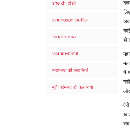
कहा
sheikh-chilli
लि
singhasan-battisi
जवा
कोई
tenali-rama
हो
vikram-betal
महा
महा
महाभारत की कहानियां
में
नही
मुंशी प्रेमचंद की कहानियां
और
ऐसे
खाल
सबस