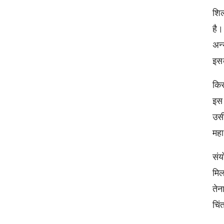
शिल
है।
अन्
इस
किस
इस 
उसी
महा
संय
मिल
तेन
चिं