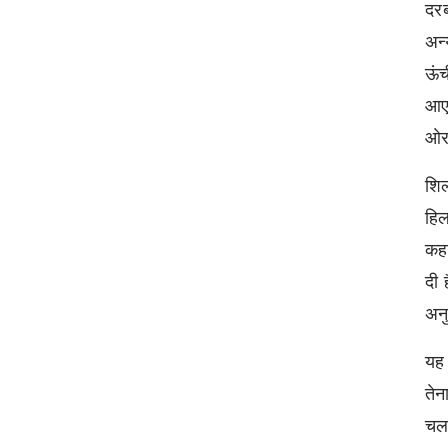
दरब
अन्
ऊंच
आए
ओर
शिल
हिल
कहा
दी 
अन
यह 
तेन
चला