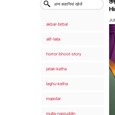
तेन
Hi
JUN
akbar-birbal
alif-laila
horror-bhoot-story
jatak-katha
laghu-katha
majedar
mulla-nasruddin