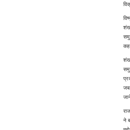
विक
विष
शंख
समु
कह
शंख
समु
प्र
जब 
जान
राज
ने 
मुझ