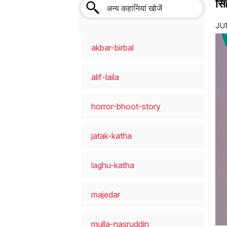
सि
JUN
akbar-birbal
alif-laila
horror-bhoot-story
jatak-katha
laghu-katha
majedar
mulla-nasruddin