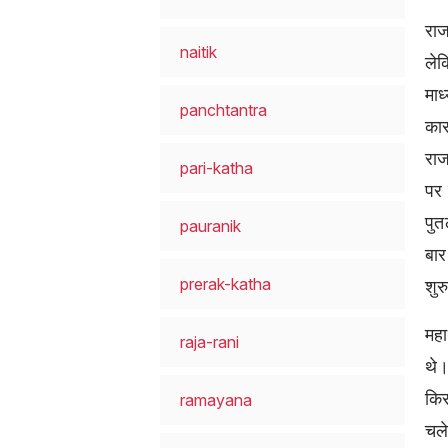
राज
naitik
लेक
माध
panchtantra
कार
राज
pari-katha
पर 
पुत
pauranik
बार
prerak-katha
शुर
महा
raja-rani
थे।
किस
ramayana
चले