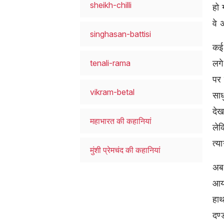
sheikh-chilli
हो 
वे 
singhasan-battisi
कई 
लगे
tenali-rama
पर
vikram-betal
साध
देख
महाभारत की कहानियां
लेक
त्य
मुंशी प्रेमचंद की कहानियां
अब 
आया
हाथ
दण्