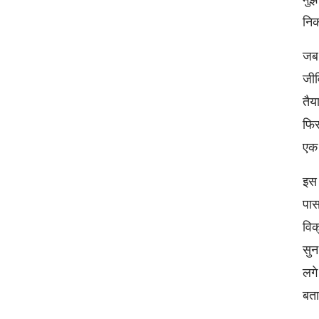
नि
जब 
जीव
तैय
फिर
एक 
इस 
पास
विक
सुन
लगे
बत