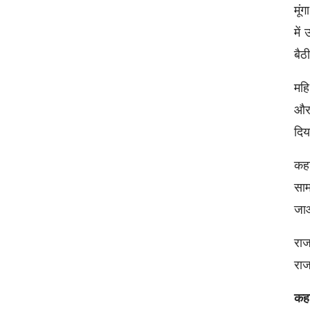
मूं
में
बैठ
महि
और 
दिय
कहा
साम
जा
रा
रा
कह