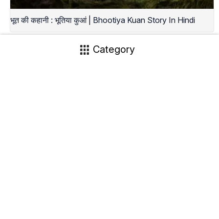
भूत की कहानी : भूतिया कुआं | Bhootiya Kuan Story In Hindi
Category
X
About Us
Image Usage Policy
Advertise With Us
Affiliate Disclosure
Contact Us
Privacy Policy
Terms Of Use
Cookie Policy