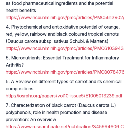
as food pharmaceutical ingredients and the potential
health benefits
https://www.ncbi.nlm.nih.gov/pmc/articles/PMC5613902/
Phytochemical and antioxidative potential of orange,
red, yellow, rainbow and black coloured tropical carrots
(Daucus carota subsp. sativus Schubl. & Martens)
https://www.ncbi.nlm.nih.gov/pmc/articles/PMC6103943/
Micronutrients: Essential Treatment for Inflammatory
Arthritis?
https://www.ncbi.nlm.nih.gov/pmc/articles/PMC8078476/
A Review on different types of carrot and its chemical
compositions.
http://iosrphr.org/papers/vol10-issue5/E1005013239.pdf
Characterization of black carrot (Daucus carota L.)
polyphenols; role in health promotion and disease
prevention: An overview
https://www.researchgate.net/publication/345994606_Cha