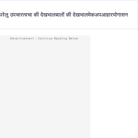
घरेलू उपचार
त्वचा की देखभाल
बालों की देखभाल
मेकअप
आहार
योगासन