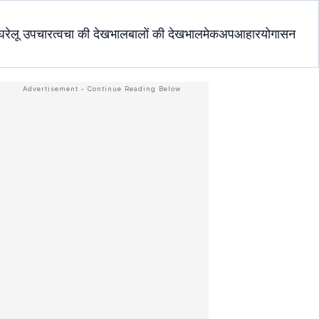
घरेलू उपचार
त्वचा की देखभाल
बालों की देखभाल
मेकअप
आहार
योगासन