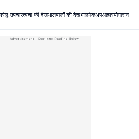
घरेलू उपचार
त्वचा की देखभाल
बालों की देखभाल
मेकअप
आहार
योगासन