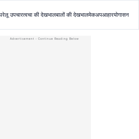
घरेलू उपचार
त्वचा की देखभाल
बालों की देखभाल
मेकअप
आहार
योगासन