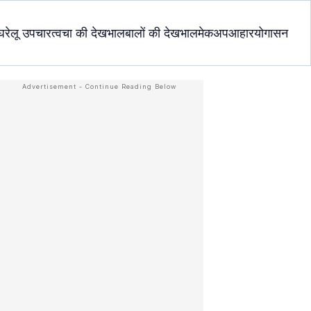
घरेलू उपचार
त्वचा की देखभाल
बालों की देखभाल
मेकअप
आहार
योगासन