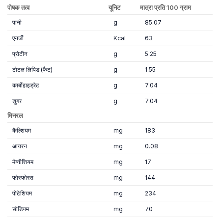
पोषक तत्व
यूनिट
मात्रा प्रति 100 ग्राम
पानी
g
85.07
एनर्जी
Kcal
63
प्रोटीन
g
5.25
टोटल लिपिड (फैट)
g
1.55
कार्बोहाइड्रेट
g
7.04
शुगर
g
7.04
मिनरल
कैल्शियम
mg
183
आयरन
mg
0.08
मैग्नीशियम
mg
17
फोस्फोरस
mg
144
पोटेशियम
mg
234
सोडियम
mg
70