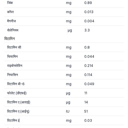
जिंक
mg
0.89
कॉपर
mg
0.013
मैगनीज
mg
0.004
सेलेनियम
µg
3.3
विटामिन
विटामिन सी
mg
0.8
थियामिन
mg
0.044
राइबोफ्लेविन
mg
0.214
नियासिन
mg
0.114
विटामिन बी-6
mg
0.049
फोलेट (डीएफई)
µg
11
विटामिन ए (आरएई)
µg
14
विटामिन ए (आईयू)
IU
51
विटामिन ई
mg
0.03