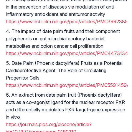
in the prevention of diseases via modulation of anti-
inflammatory antioxidant and antitumor activity
https://www.ncbi.nlm.nih.gov/pmc/articles/PMC3992385/
The impact of date palm fruits and their component
polyphenols on gut microbial ecology bacterial
metabolites and colon cancer cell proliferation
https://www.ncbi.nlm.nih.gov/pmc/articles/PMC4473134/
Date Palm (Phoenix dactylifera) Fruits as a Potential
Cardioprotective Agent: The Role of Circulating
Progenitor Cells
https://www.ncbi.nlm.nih.gov/pmc/articles/PMC5591459/
An extract from date palm fruit (Phoenix dactylifera)
acts as a co-agonist ligand for the nuclear receptor FXR
and differentially modulates FXR target-gene expression
in vitro
https://journals.plos.org/plosone/article?
id=10.1371/journal.pone.0190210