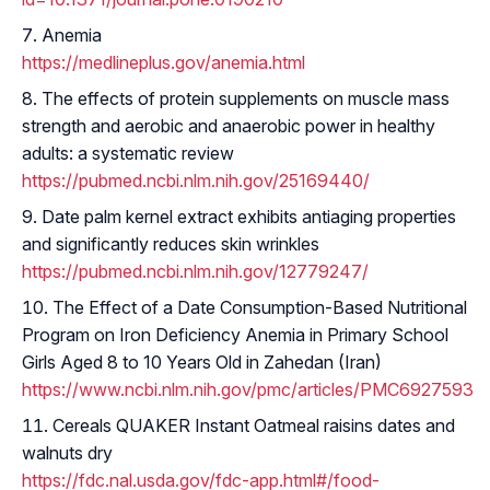
Anemia
https://medlineplus.gov/anemia.html
The effects of protein supplements on muscle mass
strength and aerobic and anaerobic power in healthy
adults: a systematic review
https://pubmed.ncbi.nlm.nih.gov/25169440/
Date palm kernel extract exhibits antiaging properties
and significantly reduces skin wrinkles
https://pubmed.ncbi.nlm.nih.gov/12779247/
The Effect of a Date Consumption-Based Nutritional
Program on Iron Deficiency Anemia in Primary School
Girls Aged 8 to 10 Years Old in Zahedan (Iran)
https://www.ncbi.nlm.nih.gov/pmc/articles/PMC6927593/
Cereals QUAKER Instant Oatmeal raisins dates and
walnuts dry
https://fdc.nal.usda.gov/fdc-app.html#/food-