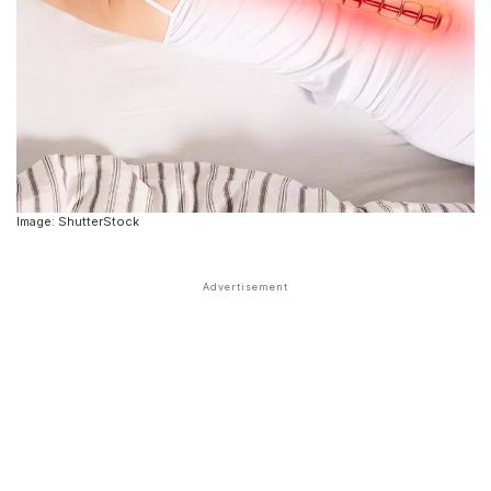
Image: ShutterStock