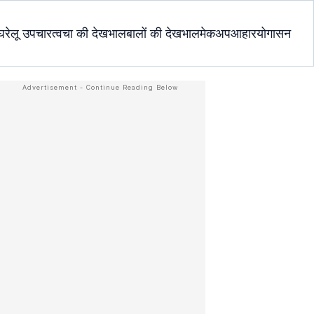
घरेलू उपचार
त्वचा की देखभाल
बालों की देखभाल
मेकअप
आहार
योगासन