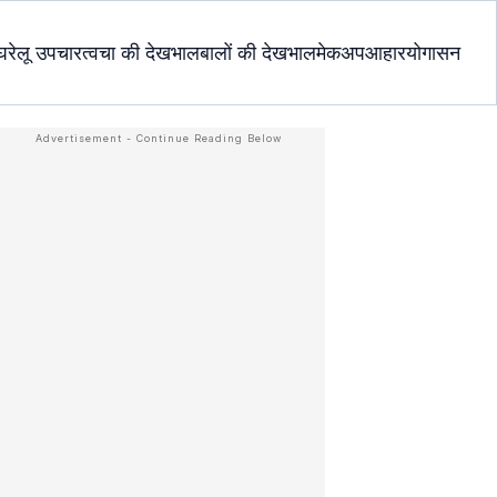
घरेलू उपचार
त्वचा की देखभाल
बालों की देखभाल
मेकअप
आहार
योगासन