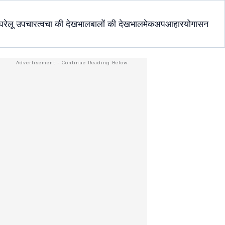
घरेलू उपचार
त्वचा की देखभाल
बालों की देखभाल
मेकअप
आहार
योगासन