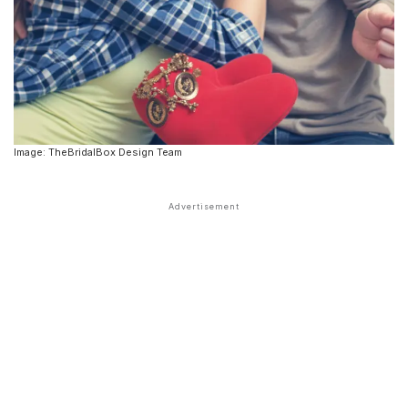
Image: TheBridalBox Design Team